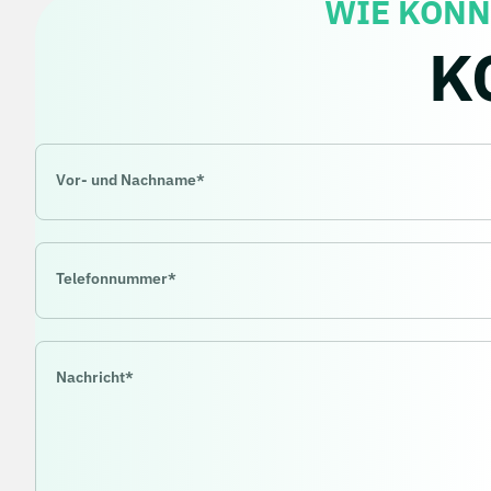
WIE KÖNN
K
Pflichtfeld
Vor- und Nachname
*
Pflichtfeld
Telefonnummer
*
Pflichtfeld
Nachricht
*