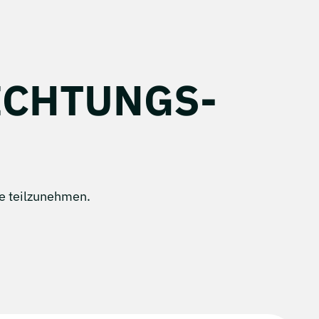
ICHTUNGS­
le teilzunehmen.